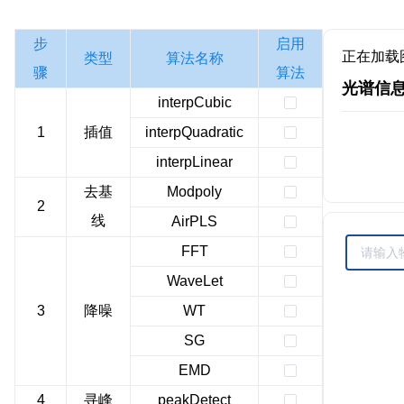
步
启用
正在加载
类型
算法名称
骤
算法
光谱信
interpCubic
1
插值
interpQuadratic
interpLinear
去基
Modpoly
2
线
AirPLS
FFT
WaveLet
3
降噪
WT
SG
EMD
4
寻峰
peakDetect